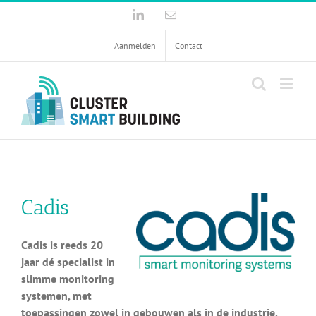
Ga
LinkedIn
E-
naar
mail
inhoud
Aanmelden
Contact
Cadis
Cadis is reeds 20
jaar dé specialist in
slimme monitoring
systemen, met
toepassingen zowel in gebouwen als in de industrie.